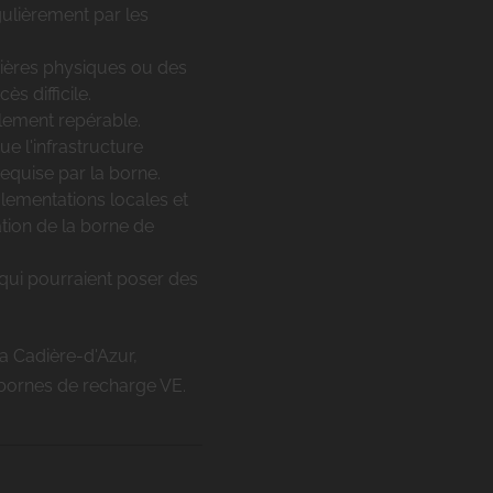
gulièrement par les
rrières physiques ou des
ès difficile.
ilement repérable.
ue l'infrastructure
equise par la borne.
glementations locales et
ation de la borne de
 qui pourraient poser des
La Cadière-d'Azur,
 bornes de recharge VE.