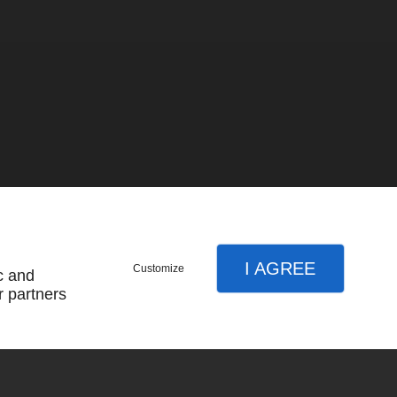
I AGREE
Customize
c and
r partners