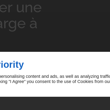
ler une
arge à
charge à l'extérieur à La
iority
électriques sont
xtérieur, en fonction des
rsonalising content and ads, as well as analyzing traffi
icking "I Agree" you consent to the use of Cookies from ou
re les intempéries
et les
est essentiel de disposer
un câblage approprié pour